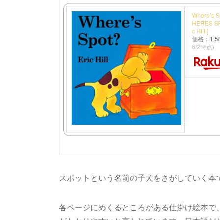
Where’s Sp
HERES SP
c Hill ]
価格：1,
6/2時点)
スポットという名前の子犬をさがしていく本で
各ページにめくるところがある仕掛け絵本で、「unde