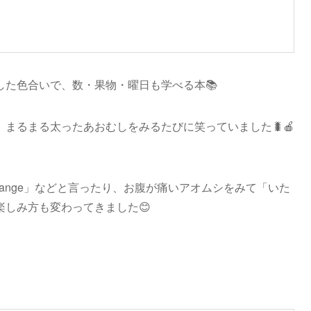
入
した色合いで、数・果物・曜日も学べる本📚
まるまる太ったあおむしをみるたびに笑っていました🐛🍎
orange」などと言ったり、お腹が痛いアオムシをみて「いた
しみ方も変わってきました😊