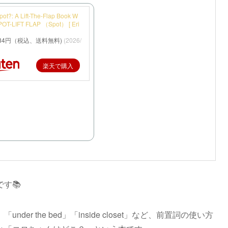
ot?: A Lift-The-Flap Book W
OT-LIFT FLAP （Spot） [ Eri
584円（税込、送料無料)
(2026/
楽天で購入
す📚
r the bed」「inside closet」など、前置詞の使い方