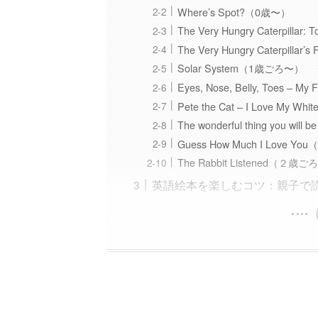
Where’s Spot?（0歳〜）
The Very Hungry Caterpillar
The Very Hungry Caterpillar
Solar System（1歳ごろ〜）
Eyes, Nose, Belly, Toes – 
Pete the Cat – I Love My 
The wonderful thing you wi
Guess How Much I Love 
The Rabbit Listened（２歳
英語絵本を楽しむコツ：親子で