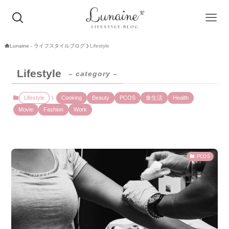
Lunaine - ライフスタイルブログ
Lifestyle
Lifestyle
– category –
Lifestyle
Cooking
Beauty
PCOS
食生活
Health
Movie
Fashion
Work
PCOS